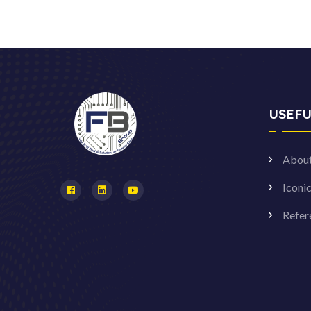
USEFU
Abou
Iconi
Refer