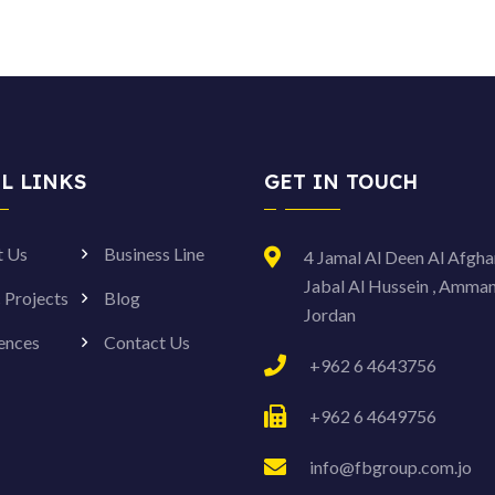
L LINKS
GET IN TOUCH
t Us
Business Line
4 Jamal Al Deen Al Afghan
Jabal Al Hussein , Amma
c Projects
Blog
Jordan
ences
Contact Us
+962 6 4643756
+962 6 4649756
info@fbgroup.com.jo