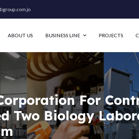
bgroup.com.jo
ABOUT US
BUSINESS LINE
PROJECTS
C
Corporation For Cont
 Two Biology Labora
um