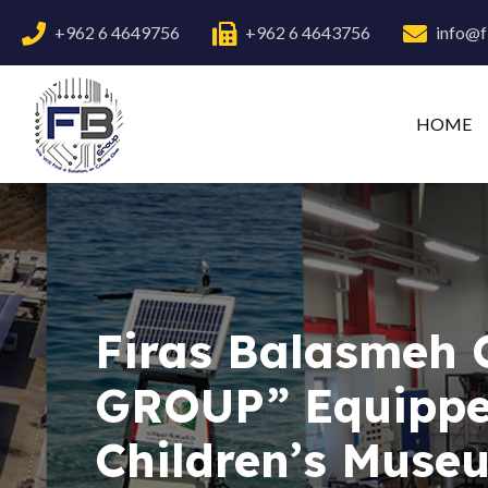
+962 6 4649756
+962 6 4643756
info@f
HOME
Firas Balasmeh 
GROUP” Equipped
Children’s Muse