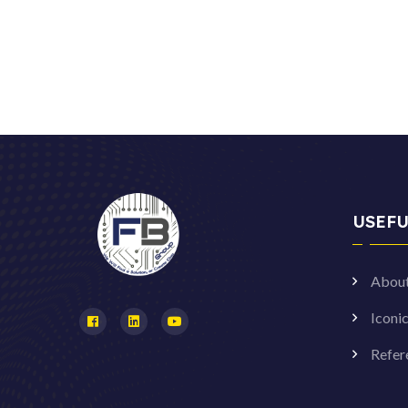
USEFU
Abou
Iconi
Refer