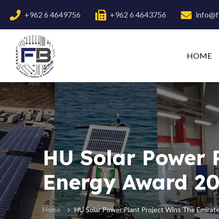
+962 6 4649756
+962 6 4643756
info@f
HOME
HU Solar Power P
Energy Award 2
Home
HU Solar Power Plant Project Wins The Emira