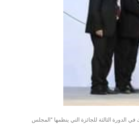
الذهبية للطاقة ضمن فئة المشاريع الكبيرة لأكثر من (500) كيلوواط، وذلك في الدورة الثالثة للجائزة التي ينظمها “المجلس